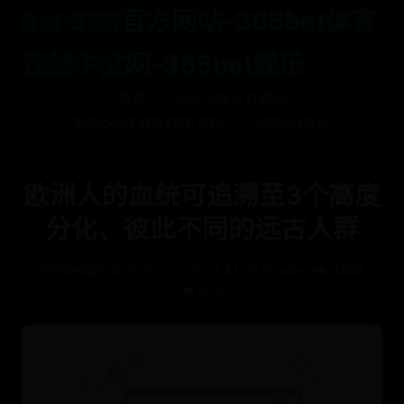
bet·365官方网站-365bet体育
在线中文网-365bet娱乐
首页
bet·365官方网站
365bet体育在线中文网
365bet娱乐
欧洲人的血统可追溯至3个高度
分化、彼此不同的远古人群
365bet娱乐
📅 2025-07-05 21:47:59
✍️ admin
👁️ 4408
❤️ 822