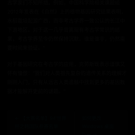
古学家们不知所措。例如，中国科学院相关课题组
2012年发表在《自然》上的植物基因研究结果表明，
水稻栽培起源广西，而非考古学界一致公认的长江中
下游地区。对于这一几乎背离现有考古学常识的结
果，考古学界至今仍然保持沉默。谁是谁非，仍然需
要时间来验证。”
对于基因研究在考古学的应用，克劳斯既表示谨慎又
怀有憧憬：“我们对人类祖先复杂的遗传关系的理解才
刚刚入门，只有从远古人类遗骸中找到更多的基因数
据才能解开史前的谜题。”
← 【大赛名单】94‘世界
如何更改
杯之韩国队参赛名单
Windows 桌面
▷➡️ →