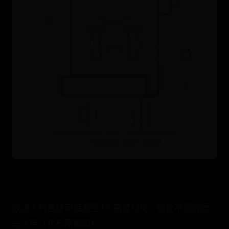
欧洲人的血统可追溯至3个高度分化、彼此不同的远
古人群（化石网配图）