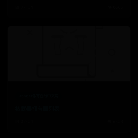
📅 07-04
👁️ 6686
365bet体育在线中文网
核武器拥有国列表
📅 07-04
👁️ 9808