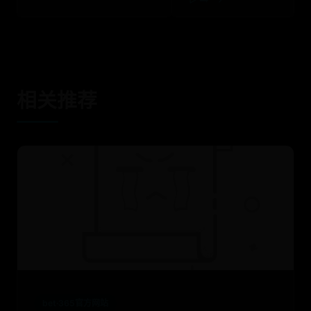
相关推荐
bet·365官方网站