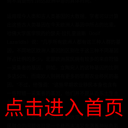
尚不清楚他们到达欧洲中部的具体时间。”
运用现今人类和古人类基因的大数据，学者可以计算
出这些古人类基因在今天欧洲人基因中所占的比重。
哈佛大学医学院的约瑟夫·拉扎里迪斯（Iosif
Lazaridis）说：“几乎所有欧洲人都有这三种人群的基
因，不同地区欧洲人基因的区别在于这三种不同基因
所占比例的多少。北部欧洲居民拥有较多的来自狩猎
—采集者的基因，例如，立陶宛人的这种基因的比例
多达50%，而南欧人则拥有更多的早期农业移民的基
因。”不过，他强调：“这些早期农业移民本身也含有
一些狩猎—采集者的基因，他们并不是从近东土生土
点击进入首页
长、完全未经混血的。”
古代欧洲人是怎样与这些来自欧亚大陆北部的远古居
民融合的问题依旧是一个悬而未决又充满着神秘色彩