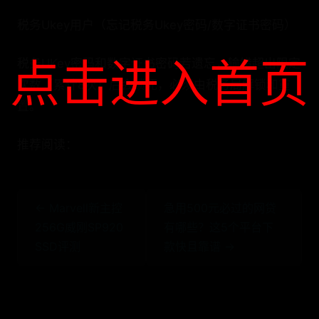
税务Ukey用户（忘记税务Ukey密码/数字证书密码）
点击进入首页
税务UKey密码和数字证书密码若遗忘，输错超出限定
次数（累计8次）后会锁死，必须由税务局解锁和重
置。
推荐阅读：
← Marvell新主控
急用500元必过的网贷
256G威刚SP920
有哪些？这5个平台下
SSD评测
款快且靠谱 →