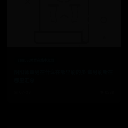
365bet体育在线中文网
阴阳师童男在什么在哪里刷的多 童男刷新在
哪里汇总
📅 07-03
👁️ 6288