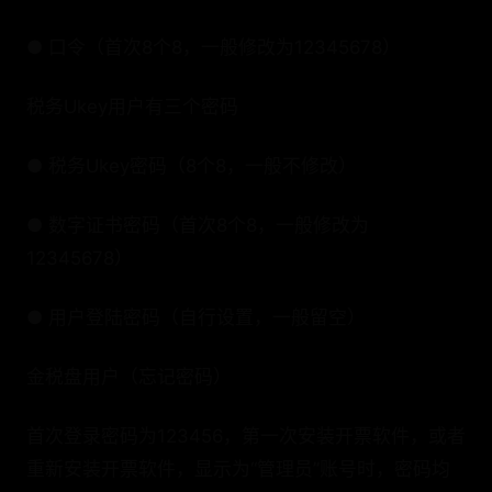
● 口令（首次8个8，一般修改为12345678）
税务Ukey用户有三个密码
● 税务Ukey密码（8个8，一般不修改）
● 数字证书密码（首次8个8，一般修改为
12345678）
● 用户登陆密码（自行设置，一般留空）
金税盘用户（忘记密码）
首次登录密码为123456，第一次安装开票软件，或者
重新安装开票软件，显示为“管理员”账号时，密码均