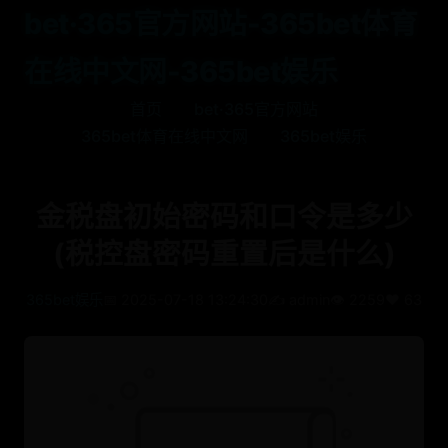
bet·365官方网站-365bet体育
在线中文网-365bet娱乐
首页
bet·365官方网站
365bet体育在线中文网
365bet娱乐
金税盘初始密码和口令是多少
(税控盘密码重置后是什么)
365bet娱乐
📅 2025-07-18 13:24:30
✍️ admin
👁️ 2259
❤️ 63