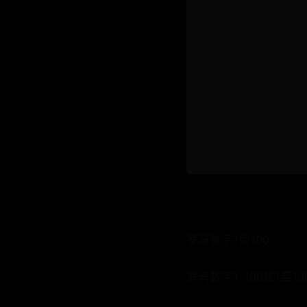
罗马数字1到100
罗马数字1-100是1