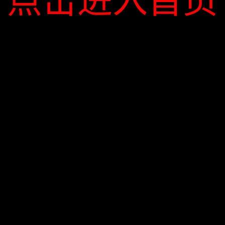
点击进入首页