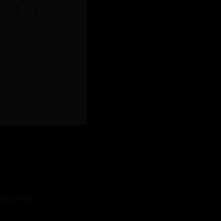
马数字列表。