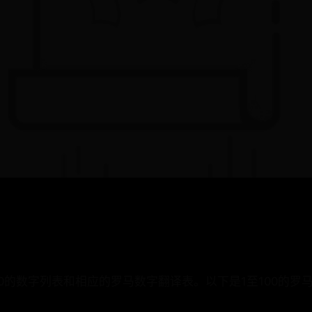
至100的数字列表和相应的罗马数字翻译表。以下是1至100的罗