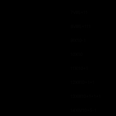
7VII5+11
8VIII5+111
9IX10-1
10X10
11XI10+1
12XII10+1+1
13XIII10+1+1+1
14XIV10+5-1