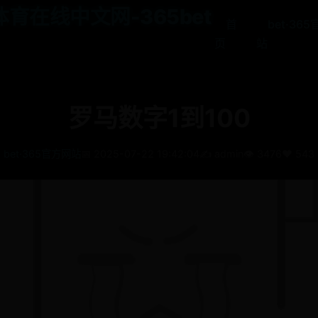
t体育在线中文网-365bet
首
bet·36
页
站
罗马数字1到100
bet·365官方网站
📅 2025-07-22 19:42:04
✍️ admin
👁️ 3476
❤️ 543