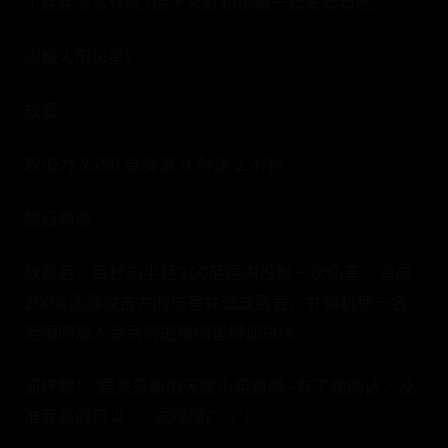
个娃娃怎么样呢?接下来就和小编一起来看看吧。
闪耀人形(6星)
放置
攻击力 2556 载弹量 9 射速 2.4/秒
烈日神谕
放置后，每秒向半径300范围内投射一次伤害，造成
200%武器攻击力的伤害并造成致盲，并随机使一名
范围内敌人受到的能量伤害增加90%
崩坏娘：“原来是新的天魔小姐姐啊~有了她的话，没
准我真的可以……诶嘿嘿(¯﹃¯)”