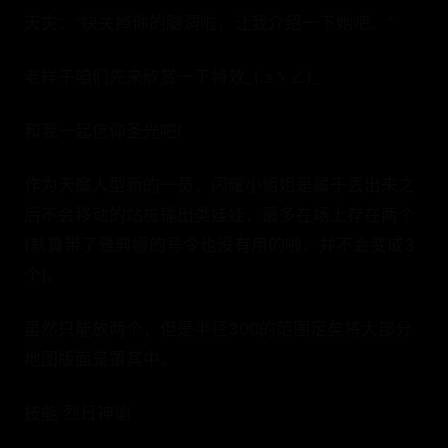
天灾：“快关掉你的脑洞啦，让我介绍一下她吧。”
老样子咱们先来欣赏一下特效_(:зゝ∠)_
和我一起信仰圣光吧!
作为天魔人型新的一员，闪耀小姐姐是属于丢出来之
后不会移动的站桩输出类娃娃，最多在场上存在两个
(就算带了雅典娜的号令也没有用的啦，并不会变成3
个)。
虽然只能放两个，但是半径300的范围足矣将大部分
地图版面笼罩其中。
技能 烈日神谕