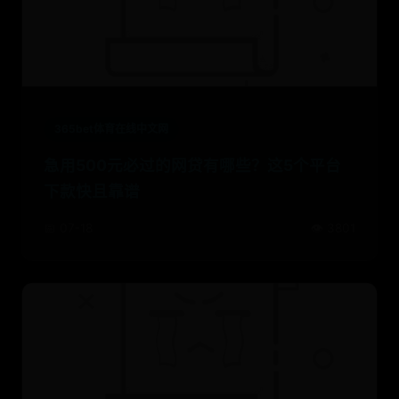
365bet体育在线中文网
急用500元必过的网贷有哪些？这5个平台
下款快且靠谱
📅 07-18
👁️ 3801