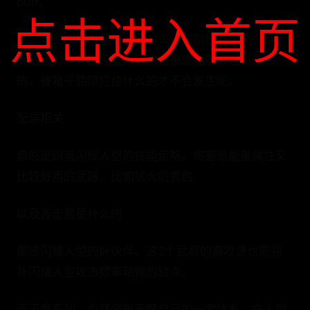
buff。
点击进入首页
由此可见闪耀人型无论是对单体还是怪海，都没有太
大的压力。并且闪耀人型的伤害是能够清理障碍物
的，被箱子路障拦住什么的才不会发生呢。
配装相关
自然是跟着闪耀人型的技能走咯。伤害是能量属性又
比较好用的武器，比如犹大的誓约
以及轰击晨星什么的
都是闪耀人型的好伙伴。这2个武器的高攻速也能弥
补闪耀人型攻击频率略慢的缺点。
而天魔系列，自然是有天魔自己的一套体系。在人型